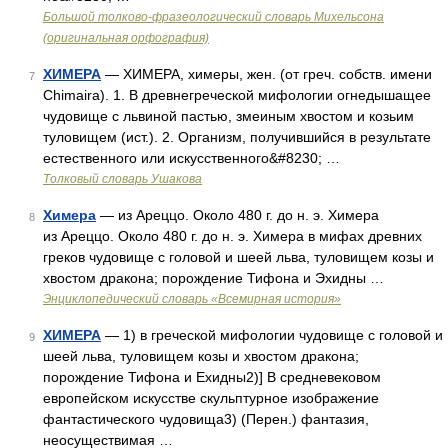
Большой толково-фразеологический словарь Михельсона
(оригинальная орфография)
ХИМЕРА
— ХИМЕРА, химеры, жен. (от греч. собств. имени
7
Chimaira). 1. В древнегреческой мифологии огнедышащее
чудовище с львиной пастью, змеиным хвостом и козьим
туловищем (ист.). 2. Организм, получившийся в результате
естественного или искусственного&#8230; …
Толковый словарь Ушакова
Химера
— из Ареццо. Около 480 г. до н. э. Химера
8
из Ареццо. Около 480 г. до н. э. Химера в мифах древних
греков чудовище с головой и шеей льва, туловищем козы и
хвостом дракона; порождение Тифона и Эхидны …
Энциклопедический словарь «Всемирная история»
ХИМЕРА
— 1) в греческой мифологии чудовище с головой и
9
шеей льва, туловищем козы и хвостом дракона;
порождение Тифона и Ехидны2)] В средневековом
европейском искусстве скульптурное изображение
фантастического чудовища3) (Перен.) фантазия,
неосуществимая …