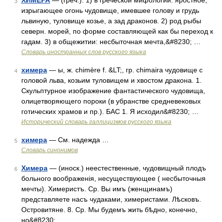
ХИМЕРА
— (греч.). 1) в греческой мифологии: яростное,
3
изрыгающее огонь чудовище, имевшее голову и грудь
львиную, туловище козье, а зад драконов. 2) род рыбы
северн. морей, по форме составляющей как бы переход к
гадам. 3) в общежитии: несбыточная мечта,&#8230; …
Словарь иностранных слов русского языка
химера
— ы, ж. chimère f. &LT;, гр. chimaira чудовище с
4
головой льва, козьим туловищем и хвостом дракона. 1.
Скульптурное изображение фантастического чудовища,
олицетворяющего пороки (в убранстве средневековых
готических храмов и пр.). БАС 1. Я исходил&#8230; …
Исторический словарь галлицизмов русского языка
химера
— См. надежда …
5
Словарь синонимов
Химера
— (иноск.) неестественные, чудовищный плодъ
6
больного воображенія, несуществующее ( несбыточныя
мечты). Химеристъ. Ср. Вы имъ (женщинамъ)
представляете насъ чудаками, химеристами. Лѣсковъ.
Островитяне. 8. Ср. Мы будемъ жить бѣдно, конечно,
но&#8230; …