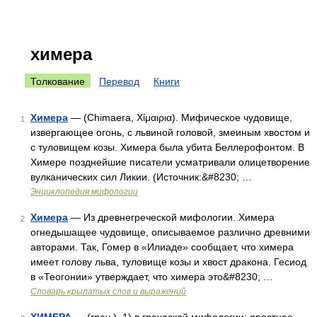
химера
Толкование
Перевод
Книги
Химера
— (Chimaera, Χίμαιρια). Мифическое чудовище,
1
извергающее огонь, с львиной головой, змеиным хвостом и
с туловищем козы. Химера была убита Беллерофонтом. В
Химере позднейшие писатели усматривали олицетворение
вулканических сил Ликии. (Источник:&#8230; …
Энциклопедия мифологии
Химера
— Из древнегреческой мифологии. Химера
2
огнедышащее чудовище, описываемое различно древними
авторами. Так, Гомер в «Илиаде» сообщает, что химера
имеет голову льва, туловище козы и хвост дракона. Гесиод
в «Теогонии» утверждает, что химера это&#8230; …
Словарь крылатых слов и выражений