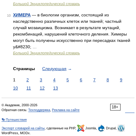
Большой Энциклопедический словарь
ХИМЕРА
— в биологии организм, состоящий из
10
наследственно различных клеток или тканей; частный
случай мозаицизма. Возникает в результате мутаций,
рекомбинаций, нарушений клеточного деления. Химеры
могут быть получены искусственно при пересадках тканей
у&#8230; …
Большой Энциклопедический словарь
Страницы
Следующая
→
1
2
3
4
5
6
7
8
9
10
11
12
13
© Академик, 2000-2026
18+
Обратная связь:
Техподдержка
,
Реклама на сайте
👣 Путешествия
Экспорт словарей на сайты
, сделанные на PHP,
Joomla,
Drupal,
WordPress, MODx.